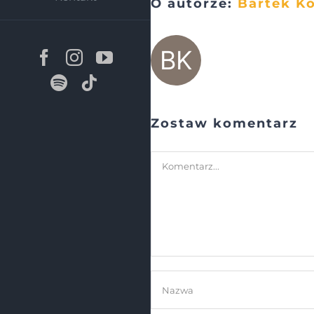
O autorze:
Bartek Ko
Facebook
Instagram
YouTube
Spotify
Tiktok
Zostaw komentarz
Comment