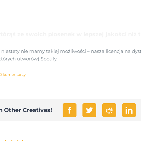
órąś ze swoich piosenek w lepszej jakości niż 
niestety nie mamy takiej możliwości – nasza licencja na dys
tórych utworów) Spotify.
0 komentarzy
h Other Creatives!
Facebook
Twitter
Reddit
Lin