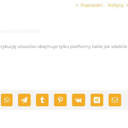
Poprzedni
Kolejny
ta na YouTubie?
trybucję utworów obejmuje tylko platformy takie jak właśnie
kedIn
WhatsApp
Telegram
Tumblr
Pinterest
Vk
Xing
Emai