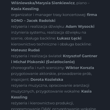
Wiśniewska/Marysia Sienkiewicz
, piano –
Kasia Kessling
.
organizator i manager trasy koncertowej:
firma
SONO – Jacek Radolski
reżyseria i realizacja dźwięku:
Adam Wysocki
inżynieria systemu, realizacja dźwięku na
scenie, obsługa backline:
Łukasz Łęcki
kierownictwo techniczne i obsługa backline:
Mateusz Rudaś
reżyseria i realizacja świateł:
Krzysztof Gantner
i Michał Piskorski (Światłocienie)
choreografia i ruch sceniczny:
Wiktor Korszla
przygotowanie aktorskie, prowadzenie prób,
inspicjent:
Dorota Kozielska
reżyseria muzyczna, opracowanie aranżacji
muzycznych, przygotowanie wokalne:
Kasia
Kessling
reżyseria i kierownictwo produkcji,
programowanie DAW, przygotowanie wokalne,