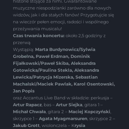
historie stojące za nimi. Gwarantowane
muzyczne niespodzianki zarówno dla nowych
widzów, jak i dla stałych fanów! Przygotujcie się
na wieczór pełen emocji, radości i wspólnego
przeżywania musicalu!
Czas trwania koncertu:
około 2,5 godziny z
przerwą
Wystąpią:
Marta Burdynowicz/Sylwia
Grobelna, Paweł Erdman, Dominik
Fijałkowski/Paweł Skiba, Aleksandra
Gotowicka/Paulina Stekla, Aleksandra
Lewicka/Patrycja Mizerska, Sebastian
Machalski/Maciek Pawlak, Karol Osentowski,
Jan Popis
oraz Accantus Live Band w składzie: perkusja –
Artur Rapacz
, bas –
Artur Siejka
, gitara 1 –
Michał Chwała
, gitara 2 –
Maciej Kopczyński
,
skrzypce 1 –
Agata Myagmarsuren
, skrzypce 2 –
Jakub Grott
, wiolonczela – K
rysia