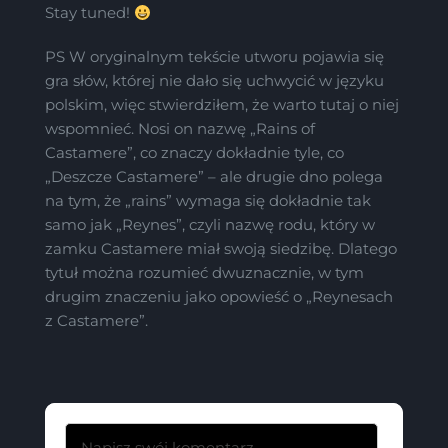
Stay tuned!
PS W oryginalnym tekście utworu pojawia się
gra słów, której nie dało się uchwycić w języku
polskim, więc stwierdziłem, że warto tutaj o niej
wspomnieć. Nosi on nazwę „Rains of
Castamere”, co znaczy dokładnie tyle, co
„Deszcze Castamere” – ale drugie dno polega
na tym, że „rains” wymaga się dokładnie tak
samo jak „Reynes”, czyli nazwę rodu, który w
zamku Castamere miał swoją siedzibę. Dlatego
tytuł można rozumieć dwuznacznie, w tym
drugim znaczeniu jako opowieść o „Reynesach
z Castamere”.