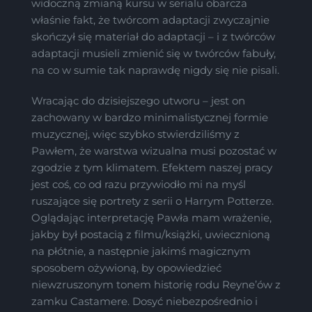
widoczną zmianą kursu w serialu obarcza
właśnie fakt, że twórcom adaptacji zwyczajnie
skończył się materiał do adaptacji – i z twórców
adaptacji musieli zmienić się w twórców fabuły,
na co w sumie tak naprawdę nigdy się nie pisali.
Wracając do dzisiejszego utworu – jest on
zachowany w bardzo minimalistycznej formie
muzycznej, więc szybko stwierdziliśmy z
Pawłem, że warstwa wizualna musi pozostać w
zgodzie z tym klimatem. Efektem naszej pracy
jest coś, co od razu przywiodło mi na myśl
ruszające się portrety z serii o Harrym Potterze.
Oglądając interpretację Pawła mam wrażenie,
jakby był postacią z filmu/książki, uwiecznioną
na płótnie, a następnie jakimś magicznym
sposobem ożywioną, by opowiedzieć
niewzruszonym tonem historię rodu Reyne’ów z
zamku Castamere. Dosyć niebezpośrednio i