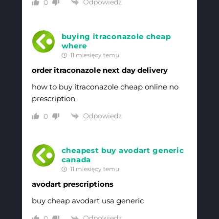
Odpowiedz
0
buying itraconazole cheap
where
11 miesięcy temu
order itraconazole next day delivery
how to buy itraconazole cheap online no
prescription
Odpowiedz
0
cheapest buy avodart generic
canada
11 miesięcy temu
avodart prescriptions
buy cheap avodart usa generic
Odpowiedz
0