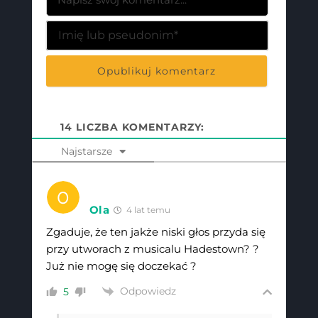
Imię
lub
pseudon
14
LICZBA KOMENTARZY:
Najstarsze
Ola
4 lat temu
Zgaduje, że ten jakże niski głos przyda się
przy utworach z musicalu Hadestown? ?
Już nie mogę się doczekać ?
Odpowiedz
5