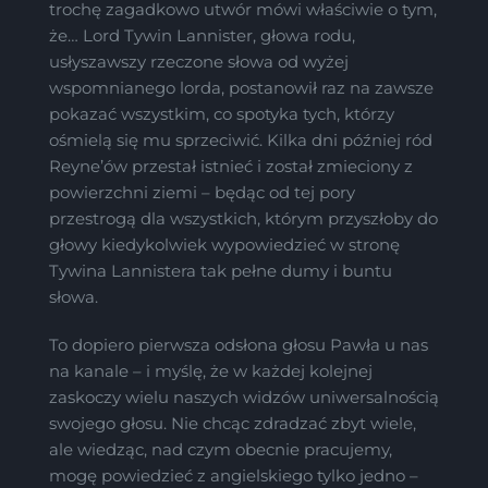
trochę zagadkowo utwór mówi właściwie o tym,
że… Lord Tywin Lannister, głowa rodu,
usłyszawszy rzeczone słowa od wyżej
wspomnianego lorda, postanowił raz na zawsze
pokazać wszystkim, co spotyka tych, którzy
ośmielą się mu sprzeciwić. Kilka dni później ród
Reyne’ów przestał istnieć i został zmieciony z
powierzchni ziemi – będąc od tej pory
przestrogą dla wszystkich, którym przyszłoby do
głowy kiedykolwiek wypowiedzieć w stronę
Tywina Lannistera tak pełne dumy i buntu
słowa.
To dopiero pierwsza odsłona głosu Pawła u nas
na kanale – i myślę, że w każdej kolejnej
zaskoczy wielu naszych widzów uniwersalnością
swojego głosu. Nie chcąc zdradzać zbyt wiele,
ale wiedząc, nad czym obecnie pracujemy,
mogę powiedzieć z angielskiego tylko jedno –