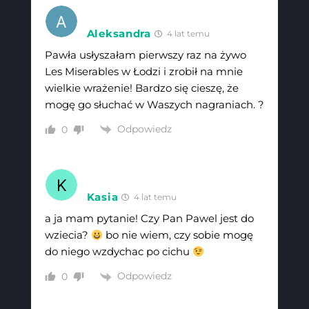
Aleksandra
4 lat temu
Pawła usłyszałam pierwszy raz na żywo
Les Miserables w Łodzi i zrobił na mnie
wielkie wrażenie! Bardzo się cieszę, że
mogę go słuchać w Waszych nagraniach. ?
Odpowiedz
0
Kasia
4 lat temu
a ja mam pytanie! Czy Pan Pawel jest do
wziecia?
bo nie wiem, czy sobie mogę
do niego wzdychac po cichu
Odpowiedz
0