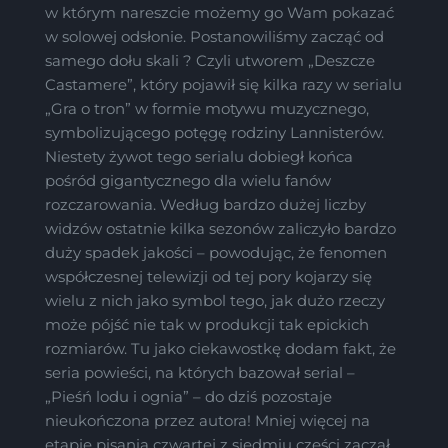
w którym nareszcie możemy go Wam pokazać
w solowej odsłonie. Postanowiliśmy zacząć od
samego dołu skali ? Czyli utworem „Deszcze
Castamere”, który pojawił się kilka razy w serialu
„Gra o tron” w formie motywu muzycznego,
symbolizującego potęgę rodziny Lannisterów.
Niestety żywot tego serialu dobiegł końca
pośród gigantycznego dla wielu fanów
rozczarowania. Według bardzo dużej liczby
widzów ostatnie kilka sezonów zaliczyło bardzo
duży spadek jakości – powodując, że fenomen
współczesnej telewizji od tej pory kojarzy się
wielu z nich jako symbol tego, jak dużo rzeczy
może pójść nie tak w produkcji tak epickich
rozmiarów. Tu jako ciekawostkę dodam fakt, że
seria powieści, na których bazował serial –
„Pieśń lodu i ognia” – do dziś pozostaje
nieukończona przez autora! Mniej więcej na
etapie pisania czwartej z siedmiu części zaczął