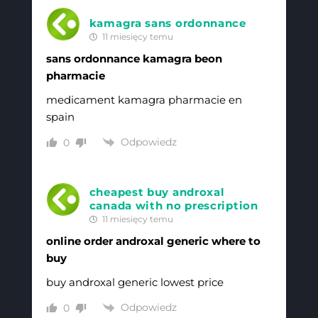
kamagra sans ordonnance
11 miesięcy temu
sans ordonnance kamagra beon
pharmacie
medicament kamagra pharmacie en
spain
Odpowiedz
0
cheapest buy androxal
canada with no prescription
11 miesięcy temu
online order androxal generic where to
buy
buy androxal generic lowest price
Odpowiedz
0