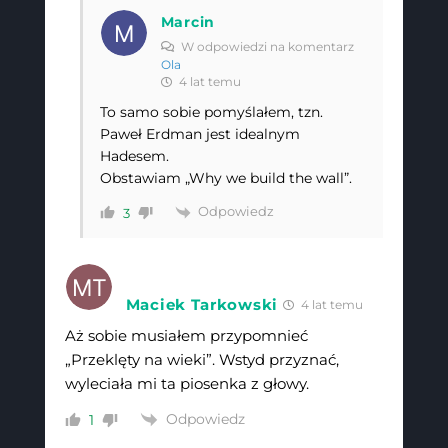
Marcin
W odpowiedzi na komentarz
Ola
4 lat temu
To samo sobie pomyślałem, tzn.
Paweł Erdman jest idealnym
Hadesem.
Obstawiam „Why we build the wall”.
Odpowiedz
3
Maciek Tarkowski
4 lat temu
Aż sobie musiałem przypomnieć
„Przeklęty na wieki”. Wstyd przyznać,
wyleciała mi ta piosenka z głowy.
Odpowiedz
1