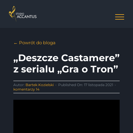
Przejdź
do
zawartości
← Powrót do bloga
„Deszcze Castamere”
z serialu „Gra o Tron”
Autor:
Bartek Kozielski
-
Published On: 17 listopada 2021
-
komentarzy 14