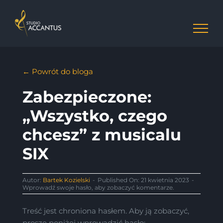
Przejdź
do
zawartości
← Powrót do bloga
Zabezpieczone:
„Wszystko, czego
chcesz” z musicalu
SIX
Autor:
Bartek Kozielski
-
Published On: 21 kwietnia 2023
-
Wprowadź swoje hasło, aby zobaczyć komentarze.
Treść jest chroniona hasłem. Aby ją zobaczyć,
proszę poniżej wprowadzić hasło: